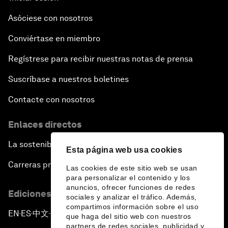
Asóciese con nosotros
Conviértase en miembro
Regístrese para recibir nuestras notas de prensa
Suscríbase a nuestros boletines
Contacte con nosotros
Enlaces directos
La sostenibilidad en el Foro
Esta página web usa cookies
Carreras profesionales
Las cookies de este sitio web se usan
para personalizar el contenido y los
anuncios, ofrecer funciones de redes
Ediciones en otros idiomas
sociales y analizar el tráfico. Además,
compartimos información sobre el uso
EN
ES
中文
日本語
▪
▪
▪
que haga del sitio web con nuestros
partners de redes sociales, publicidad y