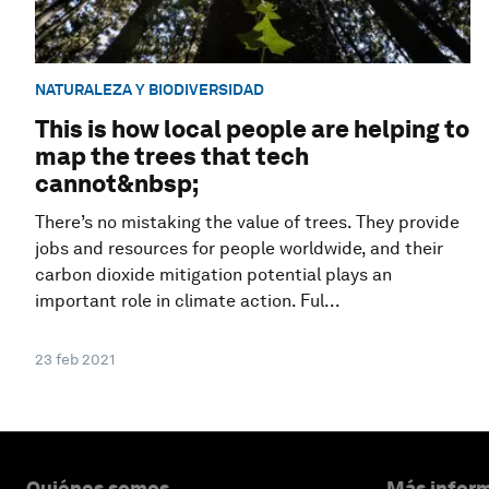
NATURALEZA Y BIODIVERSIDAD
This is how local people are helping to
map the trees that tech
cannot&nbsp;
There’s no mistaking the value of trees. They provide
jobs and resources for people worldwide, and their
carbon dioxide mitigation potential plays an
important role in climate action. Ful...
23 feb 2021
Quiénes somos
Más inform