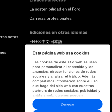
La sostenibilidad en el Foro
Carreras profesionales
Ediciones en otros idiomas
tras notas
EN
ES
中文
日本語
▪
▪
▪
ines
Esta página web usa cookies
Las cookies de este sitio web se usan
para personalizar el contenido y los
anuncios, ofrecer funciones de redes
sociales y analizar el tráfico. Además,
compartimos información sobre el uso
que haga del sitio web con nuestros
partners de redes sociales, publicidad y
análisis web, quienes pueden
combinarla con otra información que les
Denegar
haya proporcionado o que hayan
recopilado a partir del uso que haya