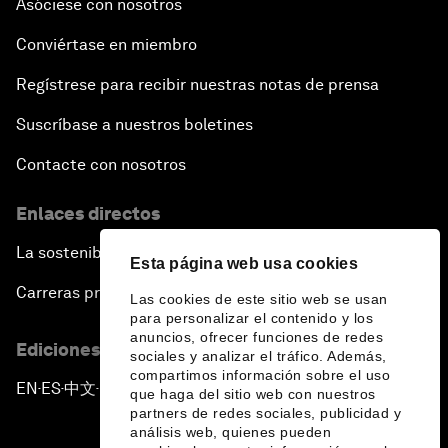
Asóciese con nosotros
Conviértase en miembro
Regístrese para recibir nuestras notas de prensa
Suscríbase a nuestros boletines
Contacte con nosotros
Enlaces directos
La sostenibilidad en el Foro
Esta página web usa cookies
Carreras profesionales
Las cookies de este sitio web se usan
para personalizar el contenido y los
anuncios, ofrecer funciones de redes
Ediciones en otros idiomas
sociales y analizar el tráfico. Además,
compartimos información sobre el uso
EN
ES
中文
日本語
▪
▪
▪
que haga del sitio web con nuestros
partners de redes sociales, publicidad y
análisis web, quienes pueden