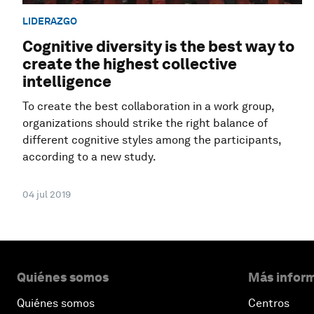
LIDERAZGO
Cognitive diversity is the best way to
create the highest collective
intelligence
To create the best collaboration in a work group,
organizations should strike the right balance of
different cognitive styles among the participants,
according to a new study.
04 jul 2019
Quiénes somos
Más inform
Quiénes somos
Centros