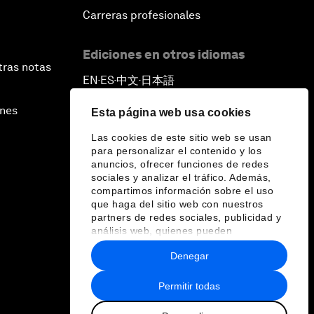
Carreras profesionales
Ediciones en otros idiomas
tras notas
EN
ES
中文
日本語
▪
▪
▪
ines
Esta página web usa cookies
Las cookies de este sitio web se usan
para personalizar el contenido y los
anuncios, ofrecer funciones de redes
sociales y analizar el tráfico. Además,
compartimos información sobre el uso
que haga del sitio web con nuestros
partners de redes sociales, publicidad y
análisis web, quienes pueden
combinarla con otra información que les
Denegar
haya proporcionado o que hayan
recopilado a partir del uso que haya
hecho de sus servicios.
Permitir todas