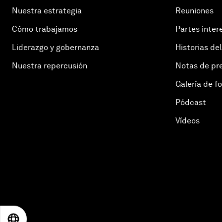
Nuestra estrategia
Reuniones
Cómo trabajamos
Partes inter
Liderazgo y gobernanza
Historias del
Nuestra repercusión
Notas de pr
Galería de f
Pódcast
Vídeos
EN
ES
中文
日本語