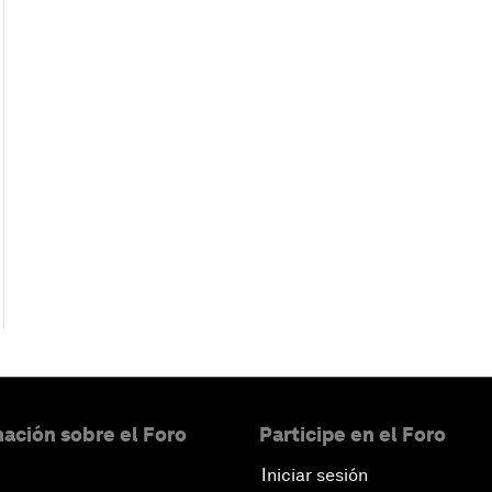
ación sobre el Foro
Participe en el Foro
Iniciar sesión