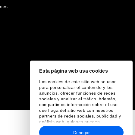
ines
Esta página web usa cookies
Las cookies de este sitio web se usan
para personalizar el contenido y los
anuncios, ofrecer funciones de redes
sociales y analizar el tráfico. Además,
compartimos información sobre el uso
que haga del sitio web con nuestros
partners de redes sociales, publicidad y
análisis web, quienes pueden
combinarla con otra información que les
Denegar
haya proporcionado o que hayan