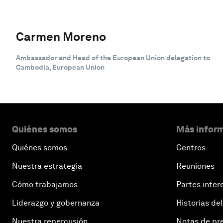
Carmen Moreno
Ambassador and Head of the European Union delegation to
Cambodia, European Union
Quiénes somos
Más inform
Quiénes somos
Centros
Nuestra estrategia
Reuniones
Cómo trabajamos
Partes inter
Liderazgo y gobernanza
Historias del
Nuestra repercusión
Notas de pr