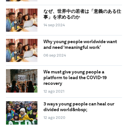
なぜ、世界中の若者は「意義のある仕
事」を求めるのか
14 sep 2024
Why young people worldwide want
and need ‘meaningful work’
06 sep 2024
We must give young people a
platform to lead the COVID-19
recovery
12 ago 2021
3 ways young people can heal our
divided world&nbsp;
12 ago 2020