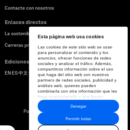
Contacte con nosotros
Enlaces directos
La sostenibilidad en el Foro
Esta página web usa cookies
Carreras profesionales
Las cookies de este sitio web se usan
para personalizar el contenido y los
anuncios, ofrecer funciones de redes
Ediciones en otros idiomas
sociales y analizar el tráfico. Además,
compartimos información sobre el uso
EN
ES
中文
日本語
▪
▪
▪
que haga del sitio web con nuestros
partners de redes sociales, publicidad y
análisis web, quienes pueden
combinarla con otra información que les
haya proporcionado o que hayan
recopilado a partir del uso que haya
Denegar
hecho de sus servicios.
Política de privacidad y normas de uso
Permitir todas
Sitemap