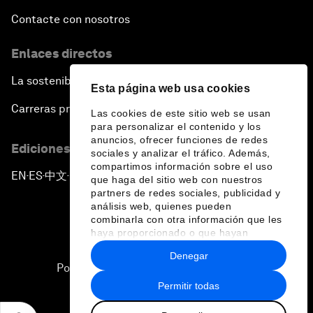
Contacte con nosotros
Enlaces directos
La sostenibilidad en el Foro
Esta página web usa cookies
Carreras profesionales
Las cookies de este sitio web se usan
para personalizar el contenido y los
anuncios, ofrecer funciones de redes
Ediciones en otros idiomas
sociales y analizar el tráfico. Además,
compartimos información sobre el uso
EN
ES
中文
日本語
▪
▪
▪
que haga del sitio web con nuestros
partners de redes sociales, publicidad y
análisis web, quienes pueden
combinarla con otra información que les
haya proporcionado o que hayan
recopilado a partir del uso que haya
Denegar
hecho de sus servicios.
Política de privacidad y normas de uso
Permitir todas
Sitemap