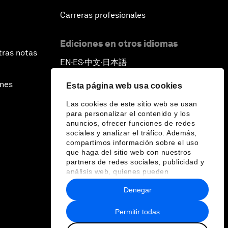
Carreras profesionales
Ediciones en otros idiomas
tras notas
EN
ES
中文
日本語
▪
▪
▪
ines
Esta página web usa cookies
Las cookies de este sitio web se usan
para personalizar el contenido y los
anuncios, ofrecer funciones de redes
sociales y analizar el tráfico. Además,
compartimos información sobre el uso
que haga del sitio web con nuestros
partners de redes sociales, publicidad y
análisis web, quienes pueden
combinarla con otra información que les
Denegar
haya proporcionado o que hayan
recopilado a partir del uso que haya
hecho de sus servicios.
Permitir todas