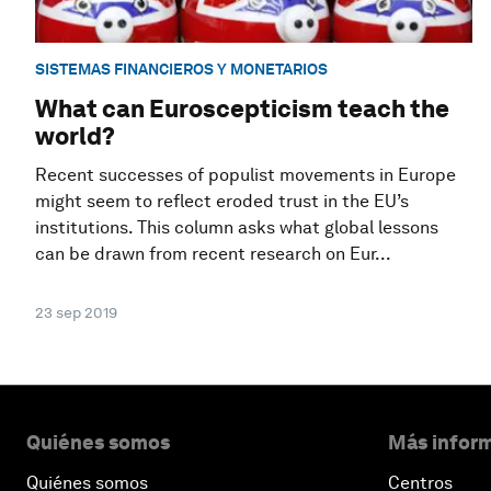
SISTEMAS FINANCIEROS Y MONETARIOS
What can Euroscepticism teach the
world?
Recent successes of populist movements in Europe
might seem to reflect eroded trust in the EU’s
institutions. This column asks what global lessons
can be drawn from recent research on Eur...
23 sep 2019
Quiénes somos
Más inform
Quiénes somos
Centros