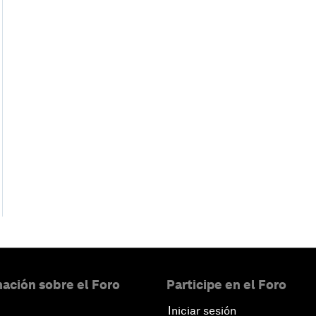
ación sobre el Foro
Participe en el Foro
Iniciar sesión