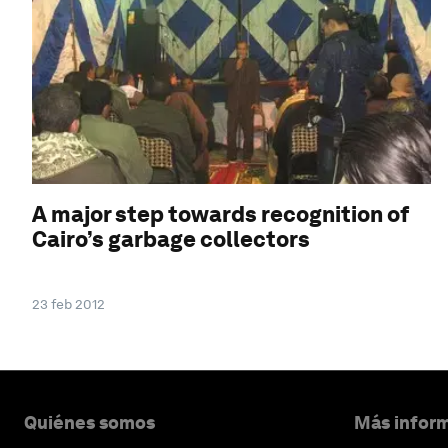
A major step towards recognition of
Cairo’s garbage collectors
23 feb 2012
Quiénes somos
Más inform