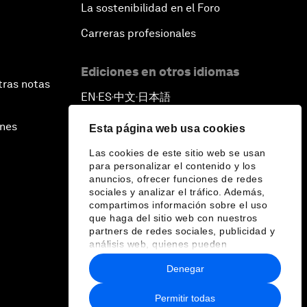
La sostenibilidad en el Foro
Carreras profesionales
Ediciones en otros idiomas
tras notas
EN
ES
中文
日本語
▪
▪
▪
ines
Esta página web usa cookies
Las cookies de este sitio web se usan
para personalizar el contenido y los
anuncios, ofrecer funciones de redes
sociales y analizar el tráfico. Además,
compartimos información sobre el uso
que haga del sitio web con nuestros
partners de redes sociales, publicidad y
análisis web, quienes pueden
combinarla con otra información que les
Denegar
haya proporcionado o que hayan
recopilado a partir del uso que haya
hecho de sus servicios.
Permitir todas