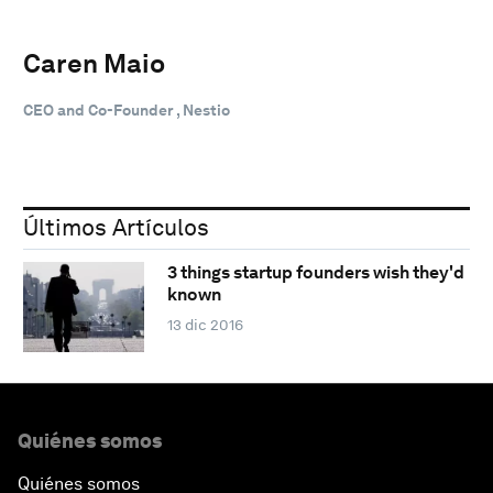
Caren Maio
CEO and Co-Founder , Nestio
Últimos Artículos
3 things startup founders wish they'd
known
13 dic 2016
Quiénes somos
Quiénes somos