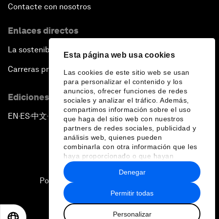
Contacte con nosotros
Enlaces directos
La sostenibilidad en el Foro
Esta página web usa cookies
Carreras profesionales
Las cookies de este sitio web se usan
para personalizar el contenido y los
anuncios, ofrecer funciones de redes
Ediciones en otros idiomas
sociales y analizar el tráfico. Además,
compartimos información sobre el uso
EN
ES
中文
日本語
▪
▪
▪
que haga del sitio web con nuestros
partners de redes sociales, publicidad y
análisis web, quienes pueden
combinarla con otra información que les
haya proporcionado o que hayan
recopilado a partir del uso que haya
Denegar
hecho de sus servicios.
Política de privacidad y normas de uso
Permitir todas
Sitemap
Personalizar
©
2026
Foro Económico Mundial
EN
ES
中文
日本語