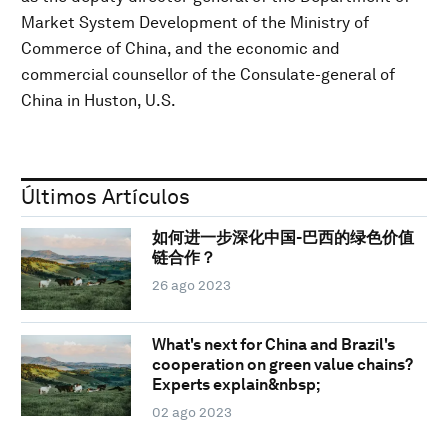
Market System Development of the Ministry of
Commerce of China, and the economic and
commercial counsellor of the Consulate-general of
China in Huston, U.S.
Últimos Artículos
如何进一步深化中国-巴西的绿色价值
链合作？
26 ago 2023
What's next for China and Brazil's
cooperation on green value chains?
Experts explain&nbsp;
02 ago 2023