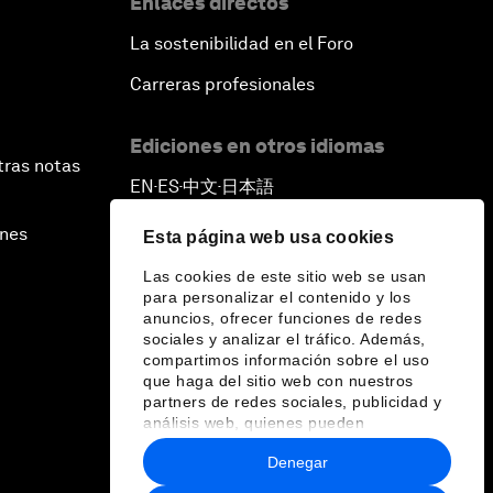
Enlaces directos
La sostenibilidad en el Foro
Carreras profesionales
Ediciones en otros idiomas
tras notas
EN
ES
中文
日本語
▪
▪
▪
ines
Esta página web usa cookies
Las cookies de este sitio web se usan
para personalizar el contenido y los
anuncios, ofrecer funciones de redes
sociales y analizar el tráfico. Además,
compartimos información sobre el uso
que haga del sitio web con nuestros
partners de redes sociales, publicidad y
análisis web, quienes pueden
combinarla con otra información que les
Denegar
haya proporcionado o que hayan
recopilado a partir del uso que haya