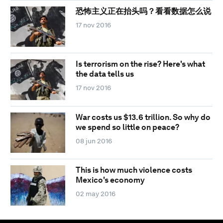
恐怖主义正在抬头吗？看看数据怎么说
17 nov 2016
Is terrorism on the rise? Here's what
the data tells us
17 nov 2016
War costs us $13.6 trillion. So why do
we spend so little on peace?
08 jun 2016
This is how much violence costs
Mexico's economy
02 may 2016