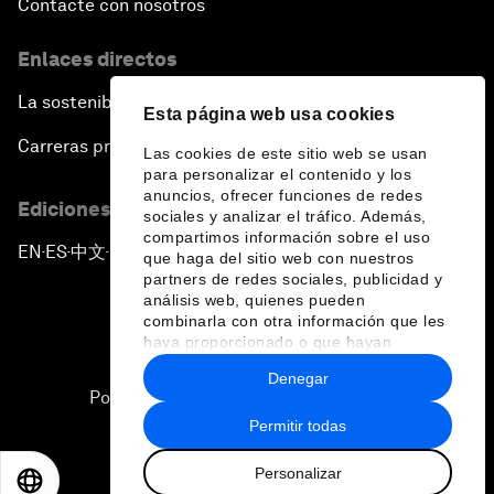
Contacte con nosotros
Enlaces directos
La sostenibilidad en el Foro
Esta página web usa cookies
Carreras profesionales
Las cookies de este sitio web se usan
para personalizar el contenido y los
anuncios, ofrecer funciones de redes
Ediciones en otros idiomas
sociales y analizar el tráfico. Además,
compartimos información sobre el uso
EN
ES
中文
日本語
▪
▪
▪
que haga del sitio web con nuestros
partners de redes sociales, publicidad y
análisis web, quienes pueden
combinarla con otra información que les
haya proporcionado o que hayan
recopilado a partir del uso que haya
Denegar
hecho de sus servicios.
Política de privacidad y normas de uso
Permitir todas
Sitemap
Personalizar
©
2026
Foro Económico Mundial
EN
ES
中文
日本語