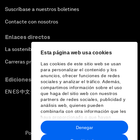
Suscríbase a nuestros boletines
Contacte con nosotros
Enlaces directos
La sostenibilidad en el Foro
Esta página web usa cookies
Carreras profesionales
Las cookies de este sitio web se usan
para personalizar el contenido y los
anuncios, ofrecer funciones de redes
Ediciones en otros idiomas
sociales y analizar el tráfico. Además,
compartimos información sobre el uso
EN
ES
中文
日本語
▪
▪
▪
que haga del sitio web con nuestros
partners de redes sociales, publicidad y
análisis web, quienes pueden
combinarla con otra información que les
haya proporcionado o que hayan
recopilado a partir del uso que haya
Denegar
hecho de sus servicios.
Política de privacidad y normas de uso