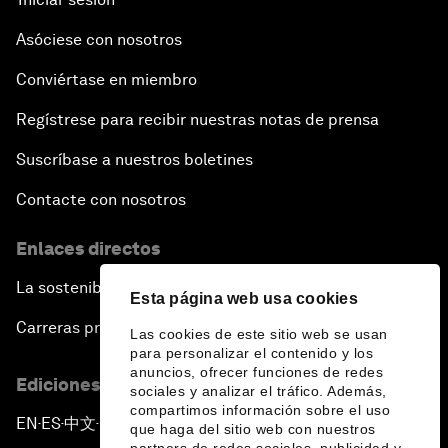
Asóciese con nosotros
Conviértase en miembro
Regístrese para recibir nuestras notas de prensa
Suscríbase a nuestros boletines
Contacte con nosotros
Enlaces directos
La sostenibilidad en el Foro
Esta página web usa cookies
Carreras profesionales
Las cookies de este sitio web se usan
para personalizar el contenido y los
anuncios, ofrecer funciones de redes
Ediciones en otros idiomas
sociales y analizar el tráfico. Además,
compartimos información sobre el uso
EN
ES
中文
日本語
▪
▪
▪
que haga del sitio web con nuestros