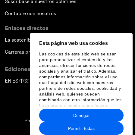
Suscríbase a nuestros boletines
Contacte con nosotros
Enlaces directos
La sostenibilidad en el Foro
Esta página web usa cookies
Carreras profesionales
Las cookies de este sitio web se usan
para personalizar el contenido y los
anuncios, ofrecer funciones de redes
Ediciones en otros idiomas
sociales y analizar el tráfico. Además,
compartimos información sobre el uso
EN
ES
中文
日本語
▪
▪
▪
que haga del sitio web con nuestros
partners de redes sociales, publicidad y
análisis web, quienes pueden
combinarla con otra información que les
haya proporcionado o que hayan
recopilado a partir del uso que haya
Denegar
hecho de sus servicios.
Política de privacidad y normas de uso
Permitir todas
Sitemap