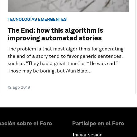
TECNOLOGÍAS EMERGENTES
The End: how this algorithm is
improving automated stories
The problem is that most algorithms for generating
the end of a story tend to favor generic sentences,
such as “They had a great time,” or “He was sad.”
Those may be boring, but Alan Blac...
12 ago 2019
ación sobre el Foro
Participe en el Foro
Iniciar sesión