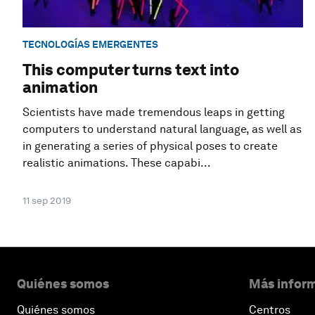
TECNOLOGÍAS EMERGENTES
This computer turns text into
animation
Scientists have made tremendous leaps in getting
computers to understand natural language, as well as
in generating a series of physical poses to create
realistic animations. These capabi...
11 sep 2019
Quiénes somos
Más inform
Quiénes somos
Centros