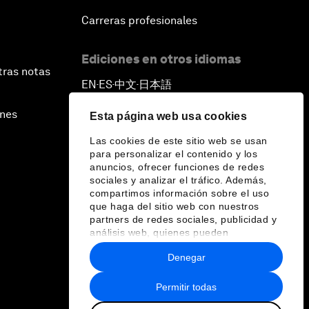
Carreras profesionales
Ediciones en otros idiomas
tras notas
EN
ES
中文
日本語
▪
▪
▪
ines
Esta página web usa cookies
Las cookies de este sitio web se usan
para personalizar el contenido y los
anuncios, ofrecer funciones de redes
sociales y analizar el tráfico. Además,
compartimos información sobre el uso
que haga del sitio web con nuestros
partners de redes sociales, publicidad y
análisis web, quienes pueden
combinarla con otra información que les
Denegar
haya proporcionado o que hayan
recopilado a partir del uso que haya
hecho de sus servicios.
Permitir todas