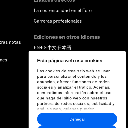
La sostenibilidad en el Foro
Carreras profesionales
Ediciones en otros idiomas
tras notas
EN
ES
中文
日本語
▪
▪
▪
ines
Esta página web usa cookies
Las cookies de este sitio web se usan
para personalizar el contenido y los
anuncios, ofrecer funciones de redes
sociales y analizar el tráfico. Además,
compartimos información sobre el uso
que haga del sitio web con nuestros
partners de redes sociales, publicidad y
análisis web, quienes pueden
combinarla con otra información que les
Denegar
haya proporcionado o que hayan
recopilado a partir del uso que haya