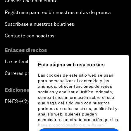
Conviértase en miembro
Regístrese para recibir nuestras notas de prensa
Suscríbase a nuestros boletines
Contacte con nosotros
Enlaces directos
La sostenibilidad en el Foro
Esta página web usa cookies
Carreras profesionales
Las cookies de este sitio web se usan
para personalizar el contenido y los
anuncios, ofrecer funciones de redes
Ediciones en otros idiomas
sociales y analizar el tráfico. Además,
compartimos información sobre el uso
EN
ES
中文
日本語
▪
▪
▪
que haga del sitio web con nuestros
partners de redes sociales, publicidad y
análisis web, quienes pueden
combinarla con otra información que les
haya proporcionado o que hayan
recopilado a partir del uso que haya