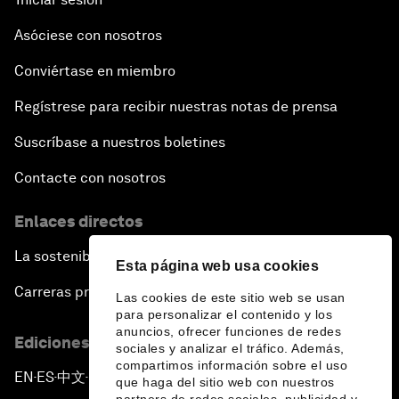
Asóciese con nosotros
Conviértase en miembro
Regístrese para recibir nuestras notas de prensa
Suscríbase a nuestros boletines
Contacte con nosotros
Enlaces directos
La sostenibilidad en el Foro
Esta página web usa cookies
Carreras profesionales
Las cookies de este sitio web se usan
para personalizar el contenido y los
anuncios, ofrecer funciones de redes
Ediciones en otros idiomas
sociales y analizar el tráfico. Además,
compartimos información sobre el uso
EN
ES
中文
日本語
▪
▪
▪
que haga del sitio web con nuestros