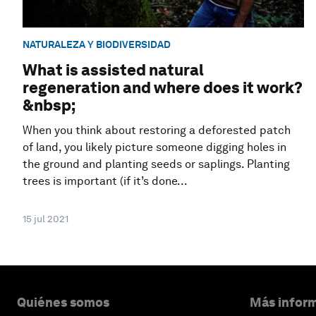
NATURALEZA Y BIODIVERSIDAD
What is assisted natural
regeneration and where does it work?
&nbsp;
When you think about restoring a deforested patch
of land, you likely picture someone digging holes in
the ground and planting seeds or saplings. Planting
trees is important (if it’s done...
15 jul 2021
Quiénes somos
Más inform