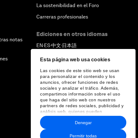
La sostenibilidad en el Foro
Carreras profesionales
Ediciones en otros idiomas
tras notas
EN
ES
中文
日本語
▪
▪
▪
ines
Esta página web usa cookies
Las cookies de este sitio web se usan
para personalizar el contenido y los
anuncios, ofrecer funciones de redes
sociales y analizar el tráfico. Además,
compartimos información sobre el uso
que haga del sitio web con nuestros
partners de redes sociales, publicidad y
análisis web, quienes pueden
combinarla con otra información que les
Denegar
haya proporcionado o que hayan
recopilado a partir del uso que haya
hecho de sus servicios.
Permitir todas