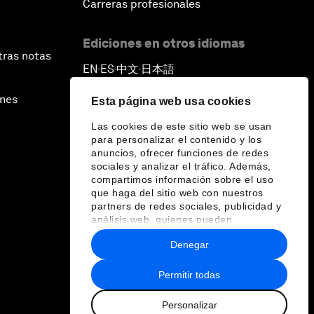
Carreras profesionales
Ediciones en otros idiomas
tras notas
EN
ES
中文
日本語
▪
▪
▪
ines
Esta página web usa cookies
Las cookies de este sitio web se usan
para personalizar el contenido y los
anuncios, ofrecer funciones de redes
sociales y analizar el tráfico. Además,
compartimos información sobre el uso
que haga del sitio web con nuestros
partners de redes sociales, publicidad y
análisis web, quienes pueden
combinarla con otra información que les
Denegar
haya proporcionado o que hayan
recopilado a partir del uso que haya
hecho de sus servicios.
Permitir todas
Personalizar