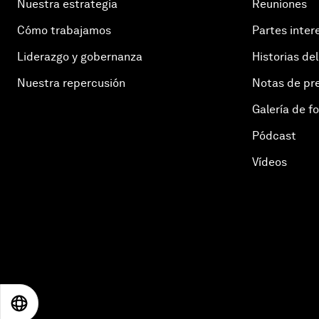
Nuestra estrategia
Reuniones
Cómo trabajamos
Partes inter
Liderazgo y gobernanza
Historias del
Nuestra repercusión
Notas de pr
Galería de f
Pódcast
Vídeos
EN
ES
中文
日本語