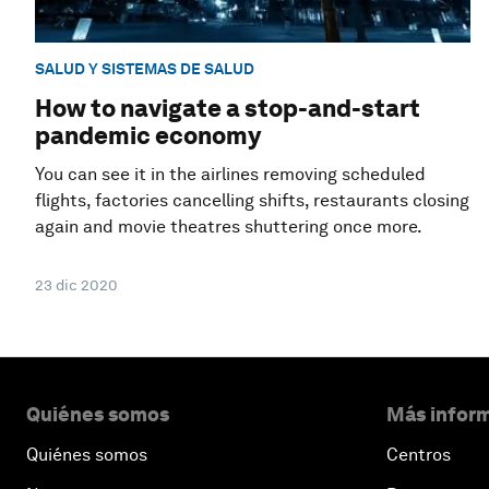
SALUD Y SISTEMAS DE SALUD
How to navigate a stop-and-start
pandemic economy
You can see it in the airlines removing scheduled
flights, factories cancelling shifts, restaurants closing
again and movie theatres shuttering once more.
23 dic 2020
Quiénes somos
Más inform
Quiénes somos
Centros