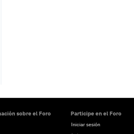
ación sobre el Foro
Participe en el Foro
Iniciar sesión