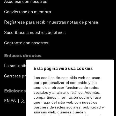
Asóciese con nosotros
Conviértase en miembro
Regístrese para recibir nuestras notas de prensa
Suscríbase a nuestros boletines
Contacte con nosotros
Enlaces directos
La sostenibilidad en el Foro
Esta página web usa cookies
Carreras profesionales
Las cookies de este sitio web se usan
para personalizar el contenido y los
anuncios, ofrecer funciones de redes
Ediciones en otros idiomas
sociales y analizar el tráfico. Además,
compartimos información sobre el uso
EN
ES
中文
日本語
▪
▪
▪
que haga del sitio web con nuestros
partners de redes sociales, publicidad y
análisis web, quienes pueden