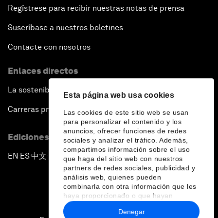
Regístrese para recibir nuestras notas de prensa
Suscríbase a nuestros boletines
Contacte con nosotros
Enlaces directos
La sostenibilidad en el Foro
Esta página web usa cookies
Carreras profesionales
Las cookies de este sitio web se usan
para personalizar el contenido y los
anuncios, ofrecer funciones de redes
Ediciones en otros idiomas
sociales y analizar el tráfico. Además,
compartimos información sobre el uso
EN
ES
中文
日本語
▪
▪
▪
que haga del sitio web con nuestros
partners de redes sociales, publicidad y
análisis web, quienes pueden
combinarla con otra información que les
haya proporcionado o que hayan
recopilado a partir del uso que haya
Denegar
hecho de sus servicios.