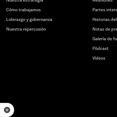
Nuestra estrategia
Reuniones
Cómo trabajamos
Partes inter
Liderazgo y gobernanza
Historias del
Nuestra repercusión
Notas de pr
Galería de f
Pódcast
Vídeos
EN
ES
中文
日本語