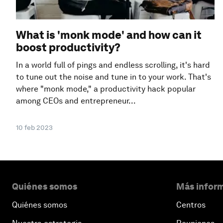
What is 'monk mode' and how can it
boost productivity?
In a world full of pings and endless scrolling, it's hard
to tune out the noise and tune in to your work. That's
where "monk mode," a productivity hack popular
among CEOs and entrepreneur...
10 feb 2023
Quiénes somos
Más inform
Quiénes somos
Centros