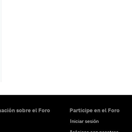
ación sobre el Foro
Participe en el Foro
Iniciar sesión