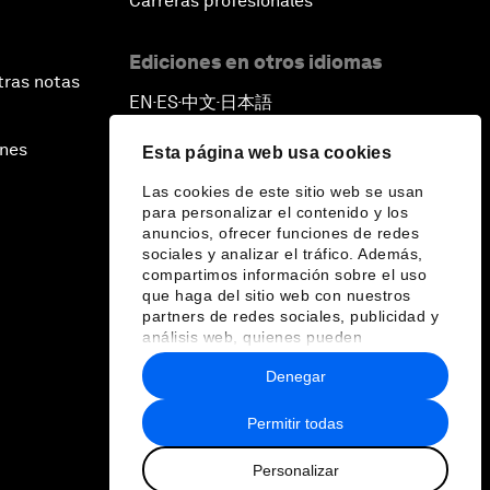
Carreras profesionales
Ediciones en otros idiomas
tras notas
EN
ES
中文
日本語
▪
▪
▪
ines
Esta página web usa cookies
Las cookies de este sitio web se usan
para personalizar el contenido y los
anuncios, ofrecer funciones de redes
sociales y analizar el tráfico. Además,
compartimos información sobre el uso
que haga del sitio web con nuestros
partners de redes sociales, publicidad y
análisis web, quienes pueden
combinarla con otra información que les
Denegar
haya proporcionado o que hayan
recopilado a partir del uso que haya
hecho de sus servicios.
Permitir todas
Personalizar