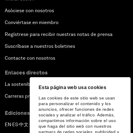
Asóciese con nosotros
Conviértase en miembro
Regístrese para recibir nuestras notas de prensa
Suscríbase a nuestros boletines
Contacte con nosotros
Enlaces directos
La sostenibilidad en el Foro
Esta página web usa cookies
Carreras profesionales
Las cookies de este sitio web se usan
para personalizar el contenido y los
anuncios, ofrecer funciones de redes
Ediciones en otros idiomas
sociales y analizar el tráfico. Además,
compartimos información sobre el uso
EN
ES
中文
日本語
▪
▪
▪
que haga del sitio web con nuestros
partners de redes sociales, publicidad y