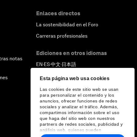
Enlaces directos
La sostenibilidad en el Foro
Carreras profesionales
Ediciones en otros idiomas
tras notas
EN
ES
中文
日本語
▪
▪
▪
ines
Esta página web usa cookies
Las cookies de este sitio web se usan
para personalizar el contenido y los
anuncios, ofrecer funciones de redes
sociales y analizar el tráfico. Además,
compartimos información sobre el uso
que haga del sitio web con nuestros
partners de redes sociales, publicidad y
análisis web, quienes pueden
combinarla con otra información que les