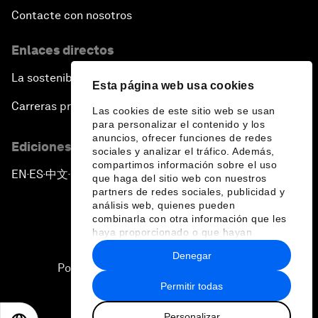
Contacte con nosotros
Enlaces directos
La sostenibilidad en el Foro
Esta página web usa cookies
Carreras profesionales
Las cookies de este sitio web se usan
para personalizar el contenido y los
anuncios, ofrecer funciones de redes
Ediciones en otros idiomas
sociales y analizar el tráfico. Además,
compartimos información sobre el uso
EN
ES
中文
日本語
▪
▪
▪
que haga del sitio web con nuestros
partners de redes sociales, publicidad y
análisis web, quienes pueden
combinarla con otra información que les
haya proporcionado o que hayan
recopilado a partir del uso que haya
Denegar
hecho de sus servicios.
Política de privacidad y normas de uso
Permitir todas
Sitemap
Personalizar