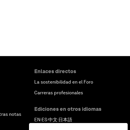
Enlaces directos
La sostenibilidad en el Foro
Carreras profesionales
Ediciones en otros idiomas
tras notas
EN
ES
中文
日本語
▪
▪
▪