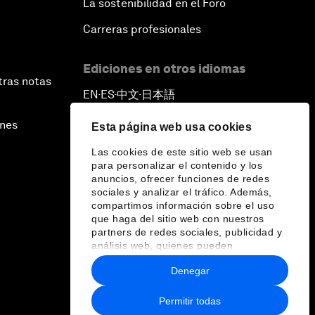
La sostenibilidad en el Foro
Carreras profesionales
Ediciones en otros idiomas
tras notas
EN
ES
中文
日本語
▪
▪
▪
ines
Esta página web usa cookies
Las cookies de este sitio web se usan
para personalizar el contenido y los
anuncios, ofrecer funciones de redes
sociales y analizar el tráfico. Además,
compartimos información sobre el uso
que haga del sitio web con nuestros
partners de redes sociales, publicidad y
análisis web, quienes pueden
combinarla con otra información que les
Denegar
haya proporcionado o que hayan
recopilado a partir del uso que haya
hecho de sus servicios.
Permitir todas