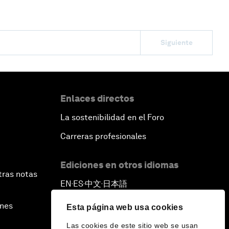
Siguiente
Enlaces directos
La sostenibilidad en el Foro
Carreras profesionales
Ediciones en otros idiomas
tras notas
EN
ES
中文
日本語
▪
▪
▪
ines
Esta página web usa cookies
Las cookies de este sitio web se usan