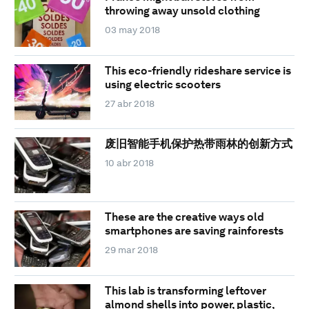
throwing away unsold clothing
03 may 2018
This eco-friendly rideshare service is
using electric scooters
27 abr 2018
废旧智能手机保护热带雨林的创新方式
10 abr 2018
These are the creative ways old
smartphones are saving rainforests
29 mar 2018
This lab is transforming leftover
almond shells into power, plastic,