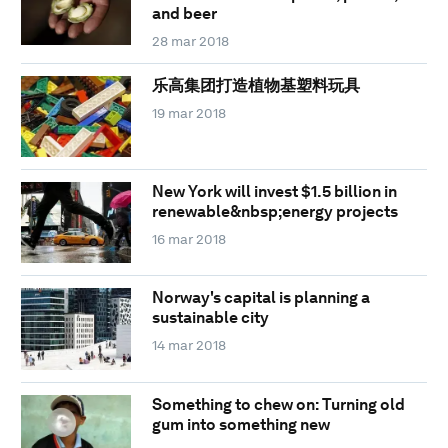
and beer
28 mar 2018
乐高集团打造植物基塑料玩具
19 mar 2018
New York will invest $1.5 billion in
renewable&nbsp;energy projects
16 mar 2018
Norway's capital is planning a
sustainable city
14 mar 2018
Something to chew on: Turning old
gum into something new