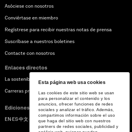
Asóciese con nosotros
Conviértase en miembro
Regístrese para recibir nuestras notas de prensa
Suscríbase a nuestros boletines
Contacte con nosotros
Enlaces directos
La sostenibilidad en el Foro
Esta página web usa cookies
Carreras profesionales
Las cookies de este sitio web se usan
para personalizar el contenido y los
anuncios, ofrecer funciones de redes
Ediciones en otros idiomas
sociales y analizar el tráfico. Además,
compartimos información sobre el uso
EN
ES
中文
日本語
▪
▪
▪
que haga del sitio web con nuestros
partners de redes sociales, publicidad y