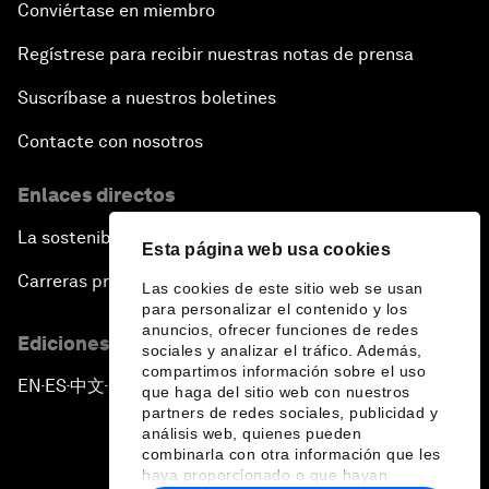
Conviértase en miembro
Regístrese para recibir nuestras notas de prensa
Suscríbase a nuestros boletines
Contacte con nosotros
Enlaces directos
La sostenibilidad en el Foro
Esta página web usa cookies
Carreras profesionales
Las cookies de este sitio web se usan
para personalizar el contenido y los
anuncios, ofrecer funciones de redes
Ediciones en otros idiomas
sociales y analizar el tráfico. Además,
compartimos información sobre el uso
EN
ES
中文
日本語
▪
▪
▪
que haga del sitio web con nuestros
partners de redes sociales, publicidad y
análisis web, quienes pueden
combinarla con otra información que les
haya proporcionado o que hayan