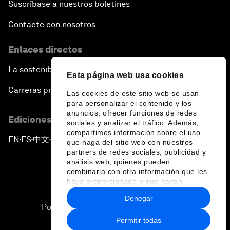
Suscríbase a nuestros boletines
Contacte con nosotros
Enlaces directos
La sostenibilidad en el Foro
Esta página web usa cookies
Carreras profesionales
Las cookies de este sitio web se usan
para personalizar el contenido y los
anuncios, ofrecer funciones de redes
Ediciones en otros idiomas
sociales y analizar el tráfico. Además,
compartimos información sobre el uso
EN
ES
中文
日本語
▪
▪
▪
que haga del sitio web con nuestros
partners de redes sociales, publicidad y
análisis web, quienes pueden
combinarla con otra información que les
haya proporcionado o que hayan
recopilado a partir del uso que haya
Denegar
hecho de sus servicios.
Política de privacidad y normas de uso
Permitir todas
Sitemap