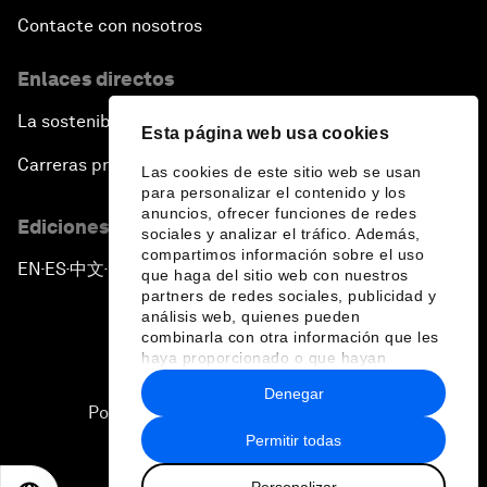
Contacte con nosotros
Enlaces directos
La sostenibilidad en el Foro
Esta página web usa cookies
Carreras profesionales
Las cookies de este sitio web se usan
para personalizar el contenido y los
anuncios, ofrecer funciones de redes
Ediciones en otros idiomas
sociales y analizar el tráfico. Además,
compartimos información sobre el uso
EN
ES
中文
日本語
▪
▪
▪
que haga del sitio web con nuestros
partners de redes sociales, publicidad y
análisis web, quienes pueden
combinarla con otra información que les
haya proporcionado o que hayan
recopilado a partir del uso que haya
Denegar
hecho de sus servicios.
Política de privacidad y normas de uso
Permitir todas
Sitemap
Personalizar