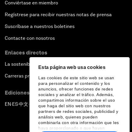
Conviértase en miembro
Regístrese para recibir nuestras notas de prensa
Suscríbase a nuestros boletines
Contacte con nosotros
Enlaces directos
La sostenibilidad en el Foro
Esta página web usa cookies
Carreras profesionales
Las cookies de este sitio web se usan
para personalizar el contenido y los
anuncios, ofrecer funciones de redes
Ediciones en otros idiomas
sociales y analizar el tráfico. Además,
compartimos información sobre el uso
EN
ES
中文
日本語
▪
▪
▪
que haga del sitio web con nuestros
partners de redes sociales, publicidad y
análisis web, quienes pueden
combinarla con otra información que les
haya proporcionado o que hayan