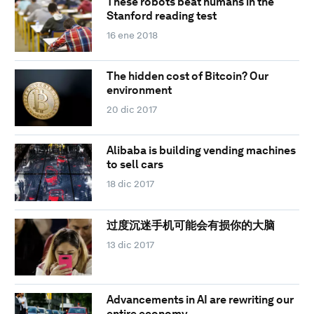
These robots beat humans in the
Stanford reading test
16 ene 2018
The hidden cost of Bitcoin? Our
environment
20 dic 2017
Alibaba is building vending machines
to sell cars
18 dic 2017
过度沉迷手机可能会有损你的大脑
13 dic 2017
Advancements in AI are rewriting our
entire economy