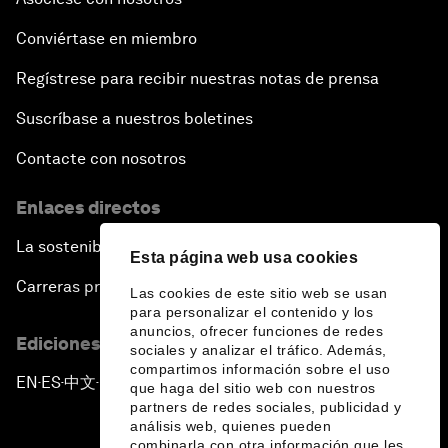
Conviértase en miembro
Regístrese para recibir nuestras notas de prensa
Suscríbase a nuestros boletines
Contacte con nosotros
Enlaces directos
La sostenibilidad en el Foro
Esta página web usa cookies
Carreras profesionales
Las cookies de este sitio web se usan
para personalizar el contenido y los
anuncios, ofrecer funciones de redes
Ediciones en otros idiomas
sociales y analizar el tráfico. Además,
compartimos información sobre el uso
EN
ES
中文
日本語
▪
▪
▪
que haga del sitio web con nuestros
partners de redes sociales, publicidad y
análisis web, quienes pueden
combinarla con otra información que les