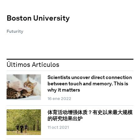
Boston University
Futurity
Últimos Artículos
Scientists uncover direct connection
between touch and memory. This is
why it matters
16 ene 2022
体育活动增强体质？有史以来最大规模
的研究结果出炉
11 oct 2021