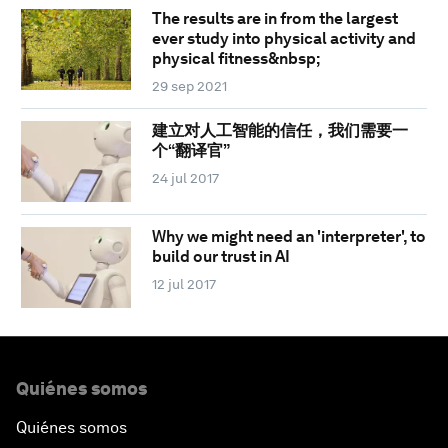
The results are in from the largest
ever study into physical activity and
physical fitness&nbsp;
29 sep 2021
建立对人工智能的信任，我们需要一
个“翻译官”
24 jul 2017
Why we might need an 'interpreter', to
build our trust in AI
12 jul 2017
Quiénes somos
Quiénes somos