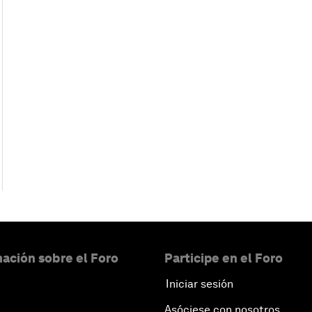
ación sobre el Foro
Participe en el Foro
Iniciar sesión
Asóciese con nosotros