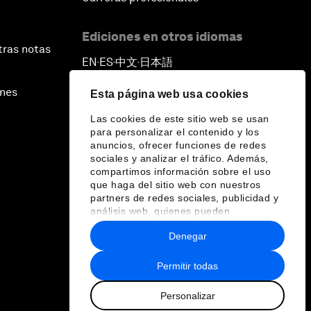
Ediciones en otros idiomas
tras notas
EN
ES
中文
日本語
▪
▪
▪
ines
Esta página web usa cookies
Las cookies de este sitio web se usan
para personalizar el contenido y los
anuncios, ofrecer funciones de redes
sociales y analizar el tráfico. Además,
compartimos información sobre el uso
que haga del sitio web con nuestros
partners de redes sociales, publicidad y
análisis web, quienes pueden
combinarla con otra información que les
Denegar
haya proporcionado o que hayan
recopilado a partir del uso que haya
hecho de sus servicios.
Permitir todas
Personalizar