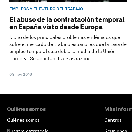
EMPLEOS Y EL FUTURO DEL TRABAJO
El abuso de la contratación temporal
en España visto desde Europa
I. Uno de los principales problemas endémicos que
sufre el mercado de trabajo español es que la tasa de
empleo temporal casi dobla la media de la Unión
Europea. Se apuntan diversas razone...
08 nov 2016
Quiénes somos
Más inform
Quiénes somos
Centros
Nuestra estrategia
Reuniones