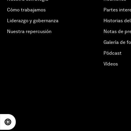
Cómo trabajamos
Partes inter
Liderazgo y gobernanza
Historias del
Nuestra repercusión
Notas de pr
Galería de f
Pódcast
Vídeos
EN
ES
中文
日本語