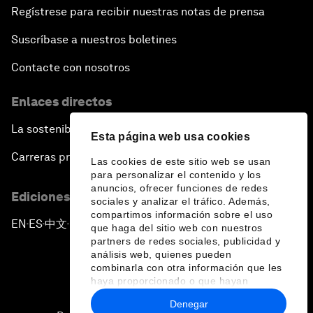
Regístrese para recibir nuestras notas de prensa
Suscríbase a nuestros boletines
Contacte con nosotros
Enlaces directos
La sostenibilidad en el Foro
Esta página web usa cookies
Carreras profesionales
Las cookies de este sitio web se usan
para personalizar el contenido y los
anuncios, ofrecer funciones de redes
Ediciones en otros idiomas
sociales y analizar el tráfico. Además,
compartimos información sobre el uso
EN
ES
中文
日本語
▪
▪
▪
que haga del sitio web con nuestros
partners de redes sociales, publicidad y
análisis web, quienes pueden
combinarla con otra información que les
haya proporcionado o que hayan
recopilado a partir del uso que haya
Denegar
hecho de sus servicios.