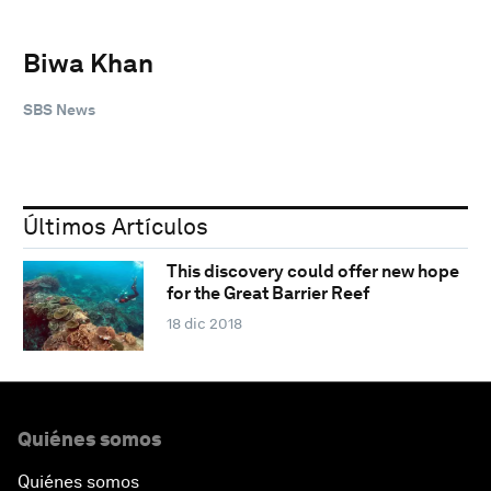
Biwa Khan
SBS News
Últimos Artículos
This discovery could offer new hope
for the Great Barrier Reef
18 dic 2018
Quiénes somos
Quiénes somos