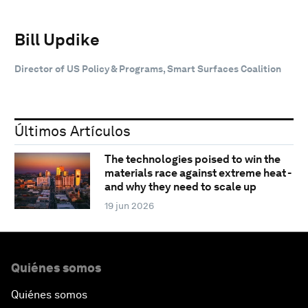
Bill Updike
Director of US Policy & Programs, Smart Surfaces Coalition
Últimos Artículos
The technologies poised to win the
materials race against extreme heat -
and why they need to scale up
19 jun 2026
Quiénes somos
Quiénes somos