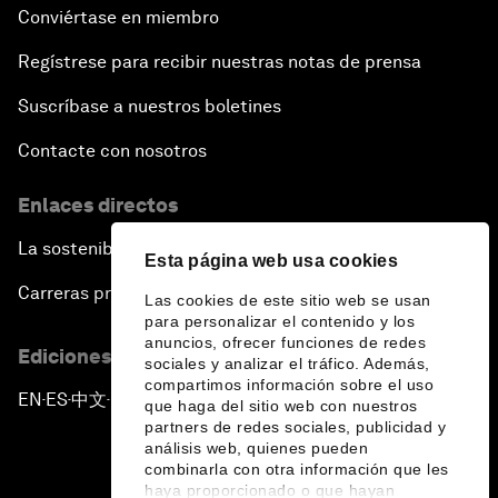
Conviértase en miembro
Regístrese para recibir nuestras notas de prensa
Suscríbase a nuestros boletines
Contacte con nosotros
Enlaces directos
La sostenibilidad en el Foro
Esta página web usa cookies
Carreras profesionales
Las cookies de este sitio web se usan
para personalizar el contenido y los
anuncios, ofrecer funciones de redes
Ediciones en otros idiomas
sociales y analizar el tráfico. Además,
compartimos información sobre el uso
EN
ES
中文
日本語
▪
▪
▪
que haga del sitio web con nuestros
partners de redes sociales, publicidad y
análisis web, quienes pueden
combinarla con otra información que les
haya proporcionado o que hayan