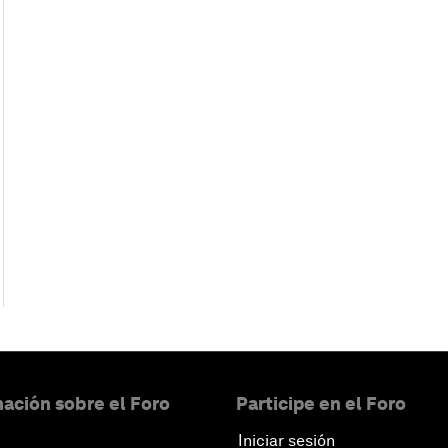
ación sobre el Foro
Participe en el Foro
Iniciar sesión