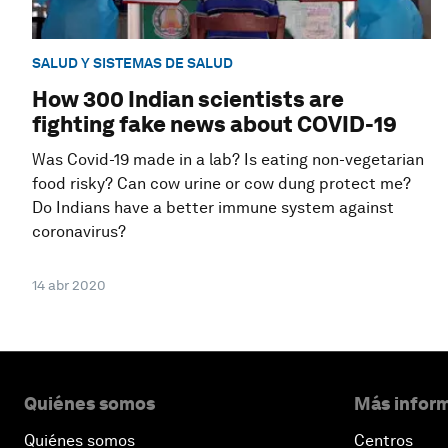
SALUD Y SISTEMAS DE SALUD
How 300 Indian scientists are
fighting fake news about COVID-19
Was Covid-19 made in a lab? Is eating non-vegetarian
food risky? Can cow urine or cow dung protect me?
Do Indians have a better immune system against
coronavirus?
14 abr 2020
Quiénes somos
Más inform
Quiénes somos
Centros