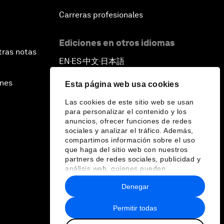
Carreras profesionales
Ediciones en otros idiomas
tras notas
EN
ES
中文
日本語
▪
▪
▪
ines
Esta página web usa cookies
Las cookies de este sitio web se usan
para personalizar el contenido y los
anuncios, ofrecer funciones de redes
sociales y analizar el tráfico. Además,
compartimos información sobre el uso
que haga del sitio web con nuestros
partners de redes sociales, publicidad y
análisis web, quienes pueden
combinarla con otra información que les
Denegar
haya proporcionado o que hayan
recopilado a partir del uso que haya
hecho de sus servicios.
Permitir todas