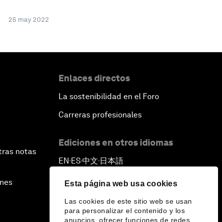
25 may 2022
Enlaces directos
La sostenibilidad en el Foro
Carreras profesionales
Ediciones en otros idiomas
tras notas
EN
ES
中文
日本語
▪
▪
▪
ines
Esta página web usa cookies
Las cookies de este sitio web se usan
para personalizar el contenido y los
anuncios, ofrecer funciones de redes