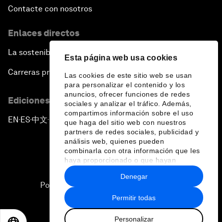
Contacte con nosotros
Enlaces directos
La sostenibilidad en el Foro
Esta página web usa cookies
Carreras profesionales
Las cookies de este sitio web se usan
para personalizar el contenido y los
anuncios, ofrecer funciones de redes
Ediciones en otros idiomas
sociales y analizar el tráfico. Además,
compartimos información sobre el uso
EN
ES
中文
日本語
▪
▪
▪
que haga del sitio web con nuestros
partners de redes sociales, publicidad y
análisis web, quienes pueden
combinarla con otra información que les
haya proporcionado o que hayan
recopilado a partir del uso que haya
Denegar
hecho de sus servicios.
Política de privacidad y normas de uso
Permitir todas
Sitemap
Personalizar
©
2026
Foro Económico Mundial