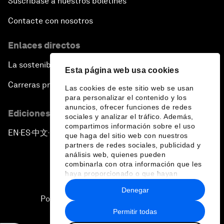
Suscríbase a nuestros boletines
Contacte con nosotros
Enlaces directos
La sostenibilidad en el Foro
Esta página web usa cookies
Carreras profesionales
Las cookies de este sitio web se usan
para personalizar el contenido y los
anuncios, ofrecer funciones de redes
Ediciones en otros idiomas
sociales y analizar el tráfico. Además,
compartimos información sobre el uso
EN
ES
中文
日本語
▪
▪
▪
que haga del sitio web con nuestros
partners de redes sociales, publicidad y
análisis web, quienes pueden
combinarla con otra información que les
haya proporcionado o que hayan
recopilado a partir del uso que haya
Denegar
hecho de sus servicios.
Política de privacidad y normas de uso
Permitir todas
Sitemap