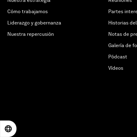
Nuestra estrategia
Reuniones
Cómo trabajamos
Partes inter
Liderazgo y gobernanza
Historias del
Nuestra repercusión
Notas de pr
Galería de f
Pódcast
Vídeos
EN
ES
中文
日本語