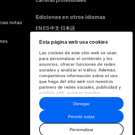
Carreras profesionales
Ediciones en otros idiomas
tras notas
EN
ES
中文
日本語
▪
▪
▪
ines
Esta página web usa cookies
Las cookies de este sitio web se usan
para personalizar el contenido y los
anuncios, ofrecer funciones de redes
sociales y analizar el tráfico. Además,
compartimos información sobre el uso
que haga del sitio web con nuestros
partners de redes sociales, publicidad y
análisis web, quienes pueden
combinarla con otra información que les
Denegar
haya proporcionado o que hayan
recopilado a partir del uso que haya
hecho de sus servicios.
Permitir todas
Personalizar