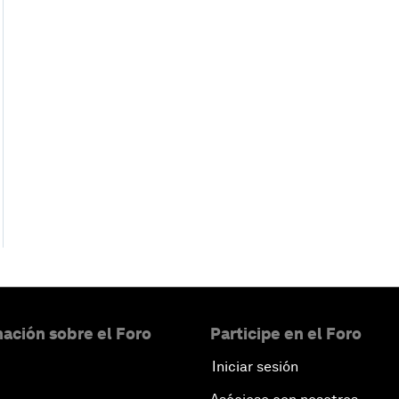
ación sobre el Foro
Participe en el Foro
Iniciar sesión