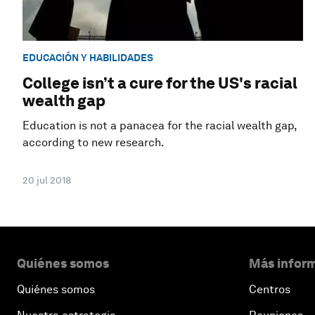
EDUCACIÓN Y HABILIDADES
College isn’t a cure for the US's racial
wealth gap
Education is not a panacea for the racial wealth gap,
according to new research.
20 jul 2018
Quiénes somos
Más inform
Quiénes somos
Centros