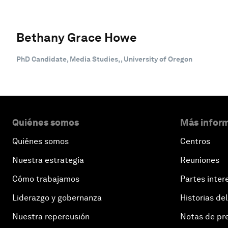
Bethany Grace Howe
PhD Candidate, Media Studies, , University of Oregon
Quiénes somos
Más inform
Quiénes somos
Centros
Nuestra estrategia
Reuniones
Cómo trabajamos
Partes inter
Liderazgo y gobernanza
Historias del
Nuestra repercusión
Notas de pr