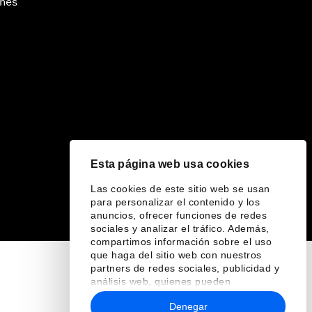
ines
Esta página web usa cookies
Las cookies de este sitio web se usan
para personalizar el contenido y los
anuncios, ofrecer funciones de redes
sociales y analizar el tráfico. Además,
compartimos información sobre el uso
que haga del sitio web con nuestros
partners de redes sociales, publicidad y
análisis web, quienes pueden
combinarla con otra información que les
Denegar
haya proporcionado o que hayan