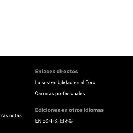
Enlaces directos
La sostenibilidad en el Foro
Carreras profesionales
Ediciones en otros idiomas
tras notas
EN
ES
中文
日本語
▪
▪
▪