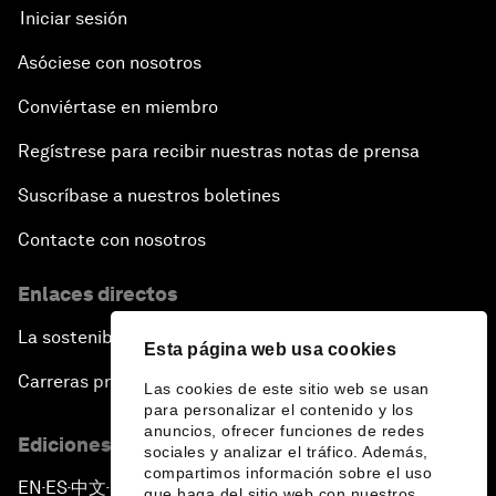
Iniciar sesión
Asóciese con nosotros
Conviértase en miembro
Regístrese para recibir nuestras notas de prensa
Suscríbase a nuestros boletines
Contacte con nosotros
Enlaces directos
La sostenibilidad en el Foro
Esta página web usa cookies
Carreras profesionales
Las cookies de este sitio web se usan
para personalizar el contenido y los
anuncios, ofrecer funciones de redes
Ediciones en otros idiomas
sociales y analizar el tráfico. Además,
compartimos información sobre el uso
EN
ES
中文
日本語
▪
▪
▪
que haga del sitio web con nuestros